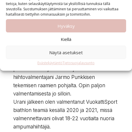
IBUn valmentaja­tutkinto
tietoja, kuten selauskäyttäytymistä tai yksilöllisiä tunnuksia tällä
sivustolla. Suostumuksen jättäminen tai peruuttaminen voi vaikuttaa
basic level course v.2022
haitallisesti tiettyihin ominaisuuksiin ja toimintoihin.
Hyväksy
Kiellä
Näytä asetukset
Omalla ampumahiihtourallani vastasin
Evästekäytäntö
Tietosuojalausunto
päivittäisen harjoittelun ohjelmoinnista
hiihtovalmentajani Jarmo Punkkisen
tekemisen raamien pohjalta. Opin paljon
valmentamisesta jo silloin.
Urani jälkeen olen valmentanut VuokattiSport
biathlon teamiä kesällä 2020 ja 2021, missä
valmennettavani olivat 18-22 vuotiaita nuoria
ampumahiihtäjiä.