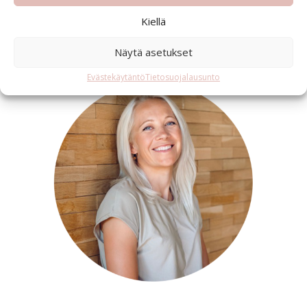
=
2 + 2
Kiellä
LÄHETÄ
Näytä asetukset
Evästekäytäntö
Tietosuojalausunto