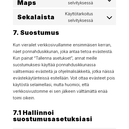
Maps
Consent
selvityksessä
google-
to
fonts
Käyttötarkoitus
service
Sekalaista
Consent
selvityksessä
google-
to
maps
7. Suostumus
service
sekalaista
Kun vierailet verkkosivuillamme ensimmäisen kerran,
näet ponnahdusikkunan, joka antaa tietoa evästeistä.
Kun painat “Tallenna asetukset”, annat meille
suostumuksesi käyttää ponnahdusikkunassa
valitsemiasi evästeitä ja ohjelmalisäkkeitä, jotka näissä
evästekäytänteissä esitellään. Voit ottaa evästeet pois
käytöstä selaimellasi, mutta huomioi, että
verkkosivustomme ei sen jälkeen välttämättä enää
toimi oikein.
7.1 Hallinnoi
suostumusasetuksiasi