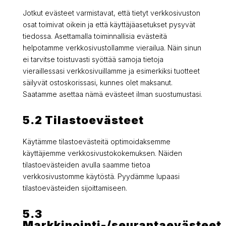
Jotkut evästeet varmistavat, että tietyt verkkosivuston
osat toimivat oikein ja että käyttäjäasetukset pysyvät
tiedossa. Asettamalla toiminnallisia evästeitä
helpotamme verkkosivustollamme vierailua. Näin sinun
ei tarvitse toistuvasti syöttää samoja tietoja
vieraillessasi verkkosivuillamme ja esimerkiksi tuotteet
säilyvät ostoskorissasi, kunnes olet maksanut.
Saatamme asettaa nämä evästeet ilman suostumustasi.
5.2 Tilastoevästeet
Käytämme tilastoevästeitä optimoidaksemme
käyttäjiemme verkkosivustokokemuksen. Näiden
tilastoevästeiden avulla saamme tietoa
verkkosivustomme käytöstä. Pyydämme lupaasi
tilastoevästeiden sijoittamiseen.
5.3
Markkinointi-/seurantaevästeet