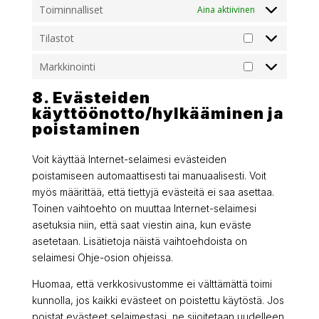
Toiminnalliset
Aina aktiivinen
Tilastot
Tilastot
Markkinointi
Markkinointi
8. Evästeiden
käyttöönotto/hylkääminen ja
poistaminen
Voit käyttää Internet-selaimesi evästeiden
poistamiseen automaattisesti tai manuaalisesti. Voit
myös määrittää, että tiettyjä evästeitä ei saa asettaa.
Toinen vaihtoehto on muuttaa Internet-selaimesi
asetuksia niin, että saat viestin aina, kun eväste
asetetaan. Lisätietoja näistä vaihtoehdoista on
selaimesi Ohje-osion ohjeissa.
Huomaa, että verkkosivustomme ei välttämättä toimi
kunnolla, jos kaikki evästeet on poistettu käytöstä. Jos
poistat evästeet selaimestasi, ne sijoitetaan uudelleen