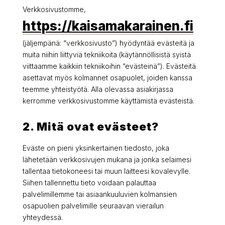
Verkkosivustomme,
https://kaisamakarainen.fi
(jäljempänä: “verkkosivusto”) hyödyntää evästeitä ja
muita niihin liittyviä tekniikoita (käytännöllisistä syistä
viittaamme kaikkiin tekniikoihin “evästeinä”). Evästeitä
asettavat myös kolmannet osapuolet, joiden kanssa
teemme yhteistyötä. Alla olevassa asiakirjassa
kerromme verkkosivustomme käyttämistä evästeistä.
2. Mitä ovat evästeet?
Eväste on pieni yksinkertainen tiedosto, joka
lähetetään verkkosivujen mukana ja jonka selaimesi
tallentaa tietokoneesi tai muun laitteesi kovalevylle.
Siihen tallennettu tieto voidaan palauttaa
palvelimillemme tai asiaankuuluvien kolmansien
osapuolien palvelimille seuraavan vierailun
yhteydessä.