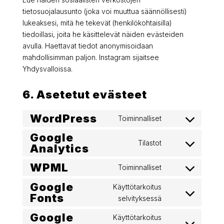
tietosuojalausunto (joka voi muuttua säännöllisesti)
lukeaksesi, mitä he tekevät (henkilökohtaisilla)
tiedoillasi, joita he käsittelevät näiden evästeiden
avulla. Haettavat tiedot anonymisoidaan
mahdollisimman paljon. Instagram sijaitsee
Yhdysvalloissa.
6. Asetetut evästeet
WordPress
Toiminnalliset
Consent
to
Google
Tilastot
Analytics
service
Consent
wordpress
to
WPML
Toiminnalliset
service
Consent
google-
to
Google
Käyttötarkoitus
analytics
service
Fonts
Consent
selvityksessä
wpml
to
Google
Käyttötarkoitus
service